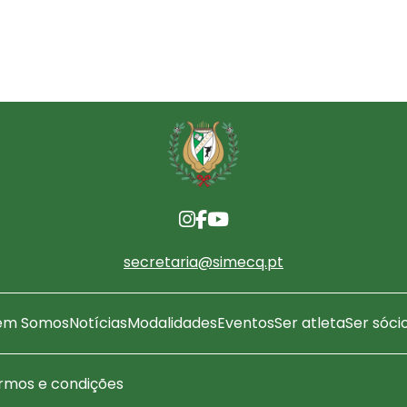
secretaria@simecq.pt
em Somos
Notícias
Modalidades
Eventos
Ser atleta
Ser sóci
rmos e condições